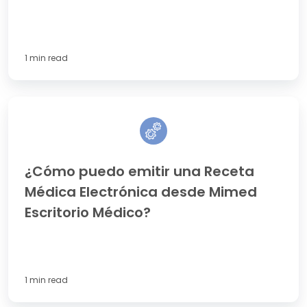
imed?
1 min read
¿Cómo
puedo
emitir
una
Receta
¿Cómo puedo emitir una Receta
Médica
Médica Electrónica desde Mimed
Electrónica
desde
Escritorio Médico?
Mimed
Escritorio
Médico?
1 min read