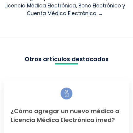
Licencia Médica Electrónica, Bono Electrónico y
Cuenta Médica Electrónica →
Otros artículos destacados
¿Cómo
agregar
un
nuevo
médico
¿Cómo agregar un nuevo médico a
a
Licencia Médica Electrónica imed?
Licencia
Médica
Electrónica