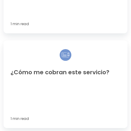
1 min read
¿Cómo
me
cobran
este
servicio?
¿Cómo me cobran este servicio?
1 min read