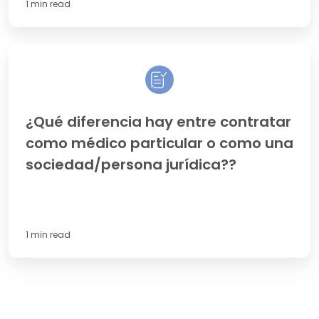
1 min read
los
Términos
y
¿Qué
Condiciones?
diferencia
hay
entre
contratar
¿Qué diferencia hay entre contratar
como
como médico particular o como una
médico
particular
sociedad/persona jurídica??
o
como
una
sociedad/persona
jurídica??
1 min read