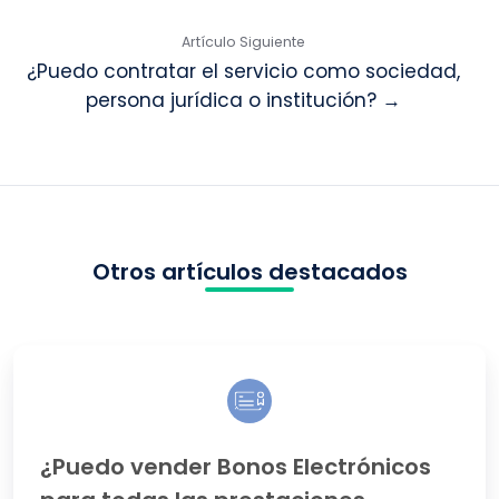
Artículo Siguiente
¿Puedo contratar el servicio como sociedad,
persona jurídica o institución? →
Otros artículos destacados
¿Puedo
vender
Bonos
Electrónicos
para
¿Puedo vender Bonos Electrónicos
todas
las