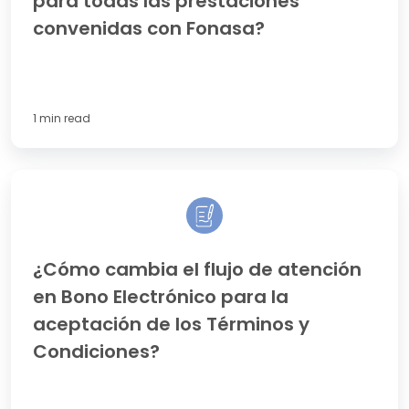
para todas las prestaciones
prestaciones
convenidas con Fonasa?
convenidas
con
Fonasa?
1 min read
¿Cómo
cambia
el
flujo
de
¿Cómo cambia el flujo de atención
atención
en Bono Electrónico para la
en
Bono
aceptación de los Términos y
Electrónico
Condiciones?
para
la
aceptación
de