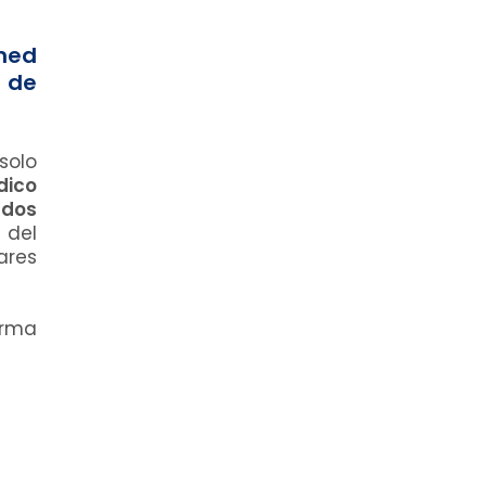
med
 de
solo
dico
ados
 del
ares
orma