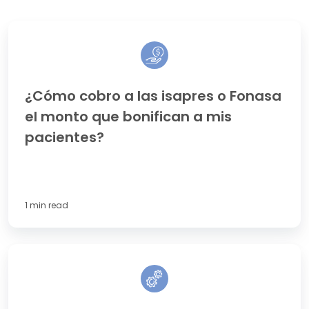
¿Cómo
cobro
a
las
isapres
¿Cómo cobro a las isapres o Fonasa
o
el monto que bonifican a mis
Fonasa
el
pacientes?
monto
que
bonifican
a
mis
1 min read
pacientes?
¿Cómo
agregar
un
cajero
en