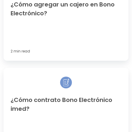
¿Cómo agregar un cajero en Bono
Bono
Electrónico?
Electrónico?
2 min read
¿Cómo
contrato
Bono
Electrónico
imed?
¿Cómo contrato Bono Electrónico
imed?