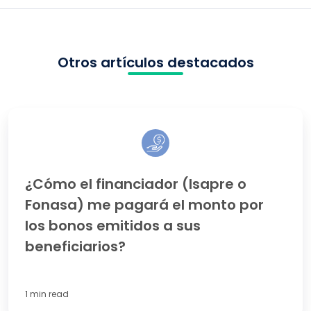
Otros artículos destacados
¿Cómo
el
financiador
(Isapre
o
¿Cómo el financiador (Isapre o
Fonasa)
Fonasa) me pagará el monto por
me
pagará
los bonos emitidos a sus
el
beneficiarios?
monto
por
los
bonos
1 min read
emitidos