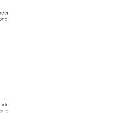
ador
onal
 los
esde
er a