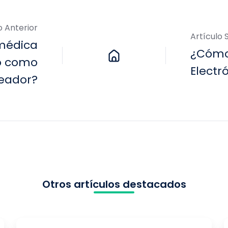
o Anterior
Artículo 
médica
¿Cómo
to como
Electr
eador?
Otros artículos destacados
¿Cómo