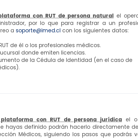
 plataforma con RUT de persona
natural
el
oper
istrador, por lo que para registrar a un profesi
rreo a
soporte@imed.cl
con los
siguientes datos:
UT de él o los profesionales médicos.
 sucursal donde emiten licencias.
mento de la Cédula de Identidad (en
el caso de
dicos).
a plataforma con RUT de persona
jurídica
e
l o
ue hayas definido podrán
hacerlo directamente d
ección M
édicos, siguiendo los pasos que podrás v