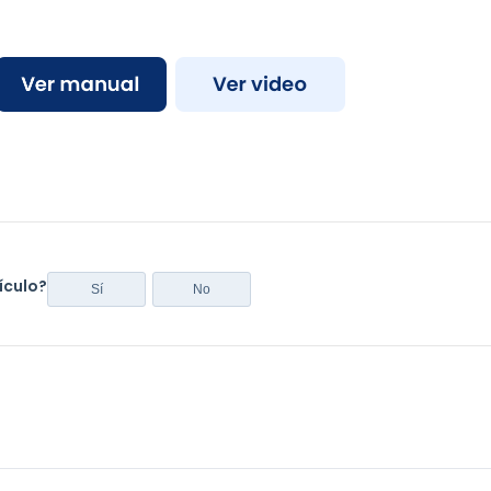
tículo?
Sí
No