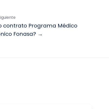
Siguiente
 contrato Programa Médico
ónico Fonasa? →
¿Cómo