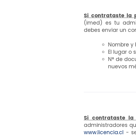
Si contrataste la
(imed) es tu admin
debes enviar un co
Nombre y R
El lugar o
N°
de docu
nuevos mé
Si contrataste l
administradores q
www.licencia.cl
- s