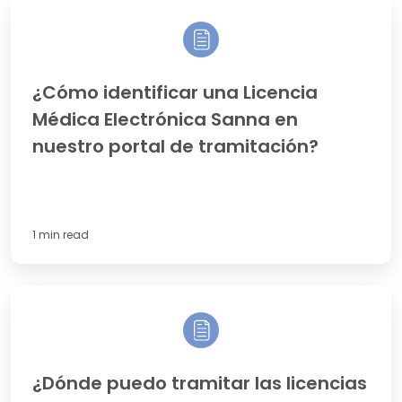
¿Cómo
identificar
una
Licencia
Médica
¿Cómo identificar una Licencia
Electrónica
Médica Electrónica Sanna en
Sanna
en
nuestro portal de tramitación?
nuestro
portal
de
tramitación?
1 min read
¿Dónde
puedo
tramitar
las
licencias
¿Dónde puedo tramitar las licencias
médicas?