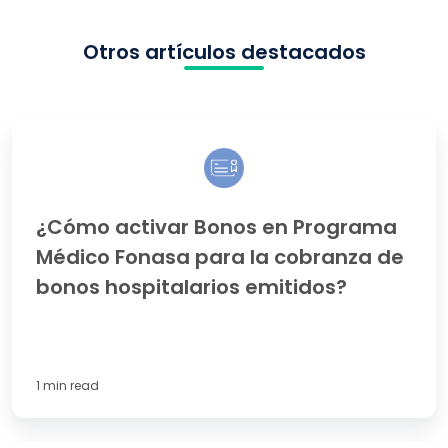
Otros artículos destacados
¿Cómo
activar
Bonos
en
Programa
¿Cómo activar Bonos en Programa
Médico
Médico Fonasa para la cobranza de
Fonasa
para
bonos hospitalarios emitidos?
la
cobranza
de
bonos
hospitalarios
1 min read
emitidos?