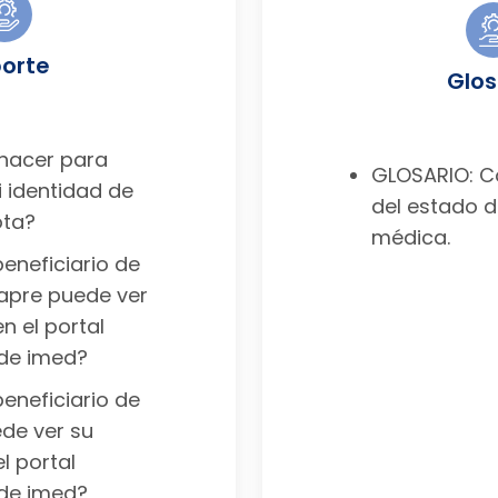
orte
Glos
hacer para
GLOSARIO: Co
i identidad de
del estado d
ota?
médica.
eneficiario de
apre puede ver
en el portal
 de imed?
eneficiario de
de ver su
el portal
 de imed?