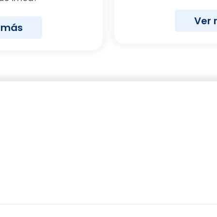
Ver
 más